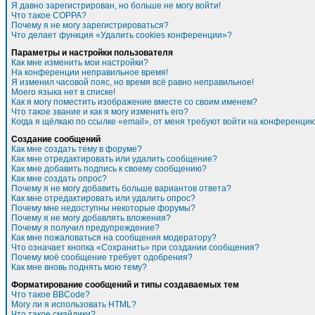
Я давно зарегистрирован, но больше не могу войти!
Что такое COPPA?
Почему я не могу зарегистрироваться?
Что делает функция «Удалить cookies конференции»?
Параметры и настройки пользователя
Как мне изменить мои настройки?
На конференции неправильное время!
Я изменил часовой пояс, но время всё равно неправильное!
Моего языка нет в списке!
Как я могу поместить изображение вместе со своим именем?
Что такое звание и как я могу изменить его?
Когда я щёлкаю по ссылке «email», от меня требуют войти на конференцию
Создание сообщений
Как мне создать тему в форуме?
Как мне отредактировать или удалить сообщение?
Как мне добавить подпись к своему сообщению?
Как мне создать опрос?
Почему я не могу добавить больше вариантов ответа?
Как мне отредактировать или удалить опрос?
Почему мне недоступны некоторые форумы?
Почему я не могу добавлять вложения?
Почему я получил предупреждение?
Как мне пожаловаться на сообщения модератору?
Что означает кнопка «Сохранить» при создании сообщения?
Почему моё сообщение требует одобрения?
Как мне вновь поднять мою тему?
Форматирование сообщений и типы создаваемых тем
Что такое BBCode?
Могу ли я использовать HTML?
Что такое смайлики?