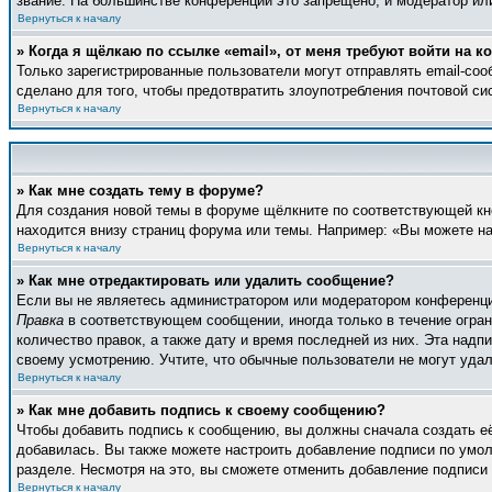
звание. На большинстве конференций это запрещено, и модератор ил
Вернуться к началу
» Когда я щёлкаю по ссылке «email», от меня требуют войти на 
Только зарегистрированные пользователи могут отправлять email-со
сделано для того, чтобы предотвратить злоупотребления почтовой с
Вернуться к началу
» Как мне создать тему в форуме?
Для создания новой темы в форуме щёлкните по соответствующей кно
находится внизу страниц форума или темы. Например: «Вы можете нач
Вернуться к началу
» Как мне отредактировать или удалить сообщение?
Если вы не являетесь администратором или модератором конференции
Правка
в соответствующем сообщении, иногда только в течение ограни
количество правок, а также дату и время последней из них. Эта над
своему усмотрению. Учтите, что обычные пользователи не могут удали
Вернуться к началу
» Как мне добавить подпись к своему сообщению?
Чтобы добавить подпись к сообщению, вы должны сначала создать е
добавилась. Вы также можете настроить добавление подписи по умо
разделе. Несмотря на это, вы сможете отменить добавление подпис
Вернуться к началу