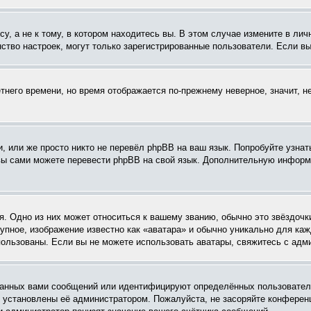
, а не к тому, в котором находитесь вы. В этом случае измените в личн
шинство настроек, могут только зарегистрированные пользователи. Если в
етнего времени, но время отображается по-прежнему неверное, значит, 
, или же просто никто не перевёл phpBB на ваш язык. Попробуйте узнат
о вы сами можете перевести phpBB на свой язык. Дополнительную инфор
. Одно из них может относиться к вашему званию, обычно это звёздочки
рупное, изображение известно как «аватара» и обычно уникально для ка
использованы. Если вы не можете использовать аватары, свяжитесь с ад
анных вами сообщений или идентифицируют определённых пользователе
и установлены её администратором. Пожалуйста, не засоряйте конфере