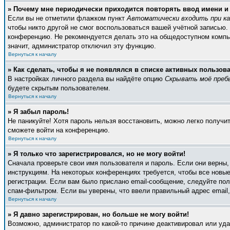
» Почему мне периодически приходится повторять ввод имени и
Если вы не отметили флажком пункт
Автоматически входить при к
чтобы никто другой не смог воспользоваться вашей учётной записью.
конференцию. Не рекомендуется делать это на общедоступном компьют
значит, администратор отключил эту функцию.
Вернуться к началу
» Как сделать, чтобы я не появлялся в списке активных пользов
В настройках личного раздела вы найдёте опцию
Скрывать моё преб
будете скрытым пользователем.
Вернуться к началу
» Я забыл пароль!
Не паникуйте! Хотя пароль нельзя восстановить, можно легко получ
сможете войти на конференцию.
Вернуться к началу
» Я только что зарегистрировался, но не могу войти!
Сначала проверьте свои имя пользователя и пароль. Если они верны
инструкциям. На некоторых конференциях требуется, чтобы все новы
регистрации. Если вам было прислано email-сообщение, следуйте пол
спам-фильтром. Если вы уверены, что ввели правильный адрес email,
Вернуться к началу
» Я давно зарегистрирован, но больше не могу войти!
Возможно, администратор по какой-то причине деактивировал или уд