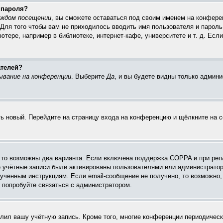
 пароля?
аждом посещении
, вы сможете оставаться под своим именем на конферен
 Для того чтобы вам не приходилось вводить имя пользователя и пароль
ере, например в библиотеке, интернет-кафе, университете и т. д. Есл
ателей?
ывание на конференции
. Выберите
Да
, и вы будете видны только админ
ить новый. Перейдите на страницу входа на конференцию и щёлкните на 
, то возможны два варианта. Если включена поддержка COPPA и при реги
е учётные записи были активированы пользователями или администратор
ученным инструкциям. Если email-сообщение не получено, то возможно, 
 попробуйте связаться с администратором.
алил вашу учётную запись. Кроме того, многие конференции периодиче