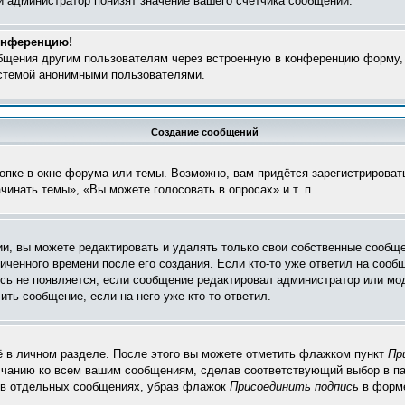
и администратор понизят значение вашего счётчика сообщений.
конференцию!
общения другим пользователям через встроенную в конференцию форму,
истемой анонимными пользователями.
Создание сообщений
пке в окне форума или темы. Возможно, вам придётся зарегистрироват
инать темы», «Вы можете голосовать в опросах» и т. п.
, вы можете редактировать и удалять только свои собственные сообще
ченного времени после его создания. Если кто-то уже ответил на сооб
пись не появляется, если сообщение редактировал администратор или мо
ть сообщение, если на него уже кто-то ответил.
ё в личном разделе. После этого вы можете отметить флажком пункт
Пр
лчанию ко всем вашим сообщениям, сделав соответствующий выбор в п
и в отдельных сообщениях, убрав флажок
Присоединить подпись
в форме