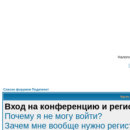
Подать - налог
, взимавшийся с крестьян 
ФОРУМ
О ПРОЕКТЕ
УСЛУГИ
ПАРТНЕРЫ
КОНТАКТЫ
R
Налого
Список форумов Податинет
Часто
Вход на конференцию и реги
Почему я не могу войти?
Зачем мне вообще нужно регис