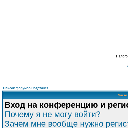
Подать - налог
, взимавшийся с крестьян и мещан в царской России.
ФОРУМ
О ПРОЕКТЕ
УСЛУГИ
ПАРТНЕРЫ
КОНТАКТЫ
R
Налого
Список форумов Податинет
Часто
Вход на конференцию и реги
Почему я не могу войти?
Зачем мне вообще нужно регис