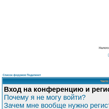
Подать - налог
, взимавшийся с крестьян и
ФОРУМ
О ПРОЕКТЕ
УСЛУГИ
ПАРТНЕРЫ
КОНТАКТЫ
R
Налого
Список форумов Податинет
Часто
Вход на конференцию и реги
Почему я не могу войти?
Зачем мне вообще нужно регис