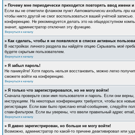
» Почему мне периодически приходится повторять ввод имени и
Если вы не отметили флажком пункт
Автоматически входить при к
чтобы никто другой не смог воспользоваться вашей учётной записью.
конференцию. Не рекомендуется делать это на общедоступном компьют
значит, администратор отключил эту функцию.
Вернуться к началу
» Как сделать, чтобы я не появлялся в списке активных пользов
В настройках личного раздела вы найдёте опцию
Скрывать моё преб
будете скрытым пользователем.
Вернуться к началу
» Я забыл пароль!
Не паникуйте! Хотя пароль нельзя восстановить, можно легко получ
сможете войти на конференцию.
Вернуться к началу
» Я только что зарегистрировался, но не могу войти!
Сначала проверьте свои имя пользователя и пароль. Если они верны
инструкциям. На некоторых конференциях требуется, чтобы все новы
регистрации. Если вам было прислано email-сообщение, следуйте пол
спам-фильтром. Если вы уверены, что ввели правильный адрес email,
Вернуться к началу
» Я давно зарегистрирован, но больше не могу войти!
Возможно, администратор по какой-то причине деактивировал или уд