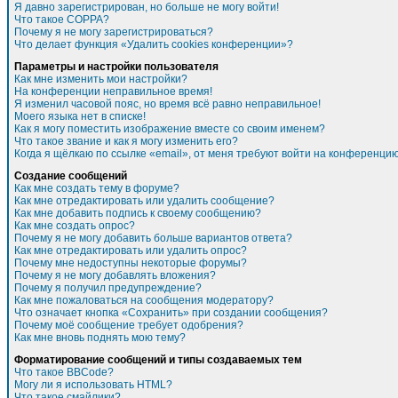
Я давно зарегистрирован, но больше не могу войти!
Что такое COPPA?
Почему я не могу зарегистрироваться?
Что делает функция «Удалить cookies конференции»?
Параметры и настройки пользователя
Как мне изменить мои настройки?
На конференции неправильное время!
Я изменил часовой пояс, но время всё равно неправильное!
Моего языка нет в списке!
Как я могу поместить изображение вместе со своим именем?
Что такое звание и как я могу изменить его?
Когда я щёлкаю по ссылке «email», от меня требуют войти на конференцию
Создание сообщений
Как мне создать тему в форуме?
Как мне отредактировать или удалить сообщение?
Как мне добавить подпись к своему сообщению?
Как мне создать опрос?
Почему я не могу добавить больше вариантов ответа?
Как мне отредактировать или удалить опрос?
Почему мне недоступны некоторые форумы?
Почему я не могу добавлять вложения?
Почему я получил предупреждение?
Как мне пожаловаться на сообщения модератору?
Что означает кнопка «Сохранить» при создании сообщения?
Почему моё сообщение требует одобрения?
Как мне вновь поднять мою тему?
Форматирование сообщений и типы создаваемых тем
Что такое BBCode?
Могу ли я использовать HTML?
Что такое смайлики?