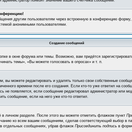
и администратор понизят значение вашего счётчика сообщений.
конференцию!
общения другим пользователям через встроенную в конференцию форму,
истемой анонимными пользователями.
Создание сообщений
пке в окне форума или темы. Возможно, вам придётся зарегистрироват
инать темы», «Вы можете голосовать в опросах» и т. п.
, вы можете редактировать и удалять только свои собственные сообще
ченного времени после его создания. Если кто-то уже ответил на сооб
пись не появляется, если сообщение редактировал администратор или мо
ть сообщение, если на него уже кто-то ответил.
ё в личном разделе. После этого вы можете отметить флажком пункт
Пр
лчанию ко всем вашим сообщениям, сделав соответствующий выбор в п
и в отдельных сообщениях, убрав флажок
Присоединить подпись
в форме