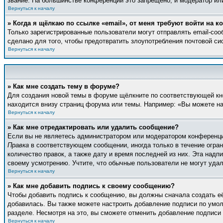
звание. На большинстве конференций это запрещено, и модератор ил
Вернуться к началу
» Когда я щёлкаю по ссылке «email», от меня требуют войти на 
Только зарегистрированные пользователи могут отправлять email-со
сделано для того, чтобы предотвратить злоупотребления почтовой с
Вернуться к началу
» Как мне создать тему в форуме?
Для создания новой темы в форуме щёлкните по соответствующей кно
находится внизу страниц форума или темы. Например: «Вы можете нач
Вернуться к началу
» Как мне отредактировать или удалить сообщение?
Если вы не являетесь администратором или модератором конференции
Правка
в соответствующем сообщении, иногда только в течение ограни
количество правок, а также дату и время последней из них. Эта над
своему усмотрению. Учтите, что обычные пользователи не могут удали
Вернуться к началу
» Как мне добавить подпись к своему сообщению?
Чтобы добавить подпись к сообщению, вы должны сначала создать е
добавилась. Вы также можете настроить добавление подписи по умо
разделе. Несмотря на это, вы сможете отменить добавление подпис
Вернуться к началу