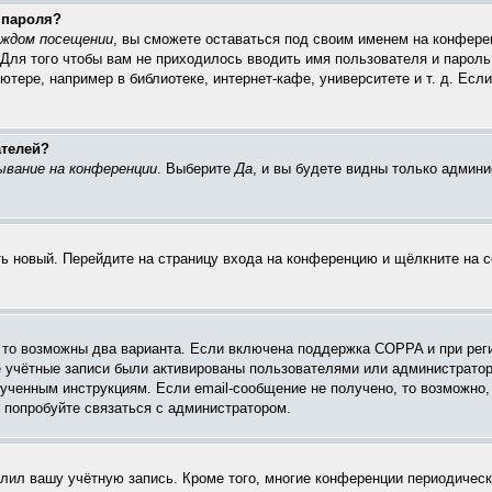
 пароля?
аждом посещении
, вы сможете оставаться под своим именем на конферен
 Для того чтобы вам не приходилось вводить имя пользователя и пароль
ере, например в библиотеке, интернет-кафе, университете и т. д. Есл
ателей?
ывание на конференции
. Выберите
Да
, и вы будете видны только админ
ить новый. Перейдите на страницу входа на конференцию и щёлкните на 
, то возможны два варианта. Если включена поддержка COPPA и при реги
е учётные записи были активированы пользователями или администратор
ученным инструкциям. Если email-сообщение не получено, то возможно, 
 попробуйте связаться с администратором.
алил вашу учётную запись. Кроме того, многие конференции периодиче