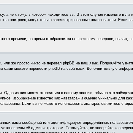
, а не к тому, в котором находитесь вы. В этом случае измените в личн
шинство настроек, могут только зарегистрированные пользователи. Если в
етнего времени, но время отображается по-прежнему неверное, значит, 
, или же просто никто не перевёл phpBB на ваш язык. Попробуйте узнат
о вы сами можете перевести phpBB на свой язык. Дополнительную инфор
. Одно из них может относиться к вашему званию, обычно это звёздочки
рупное, изображение известно как «аватара» и обычно уникально для ка
использованы. Если вы не можете использовать аватары, свяжитесь с ад
анных вами сообщений или идентифицируют определённых пользователе
и установлены её администратором. Пожалуйста, не засоряйте конфере