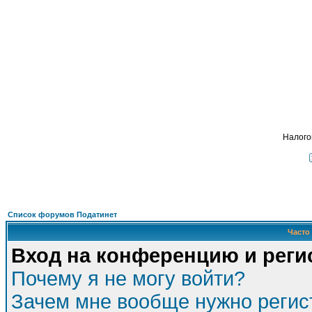
Подать - налог
, взимавшийся с крестьян и 
ФОРУМ
О ПРОЕКТЕ
УСЛУГИ
ПАРТНЕРЫ
КОНТАКТЫ
R
Налого
Список форумов Податинет
Часто
Вход на конференцию и реги
Почему я не могу войти?
Зачем мне вообще нужно регис