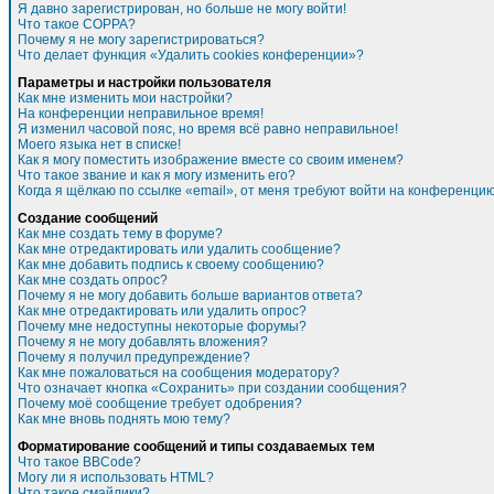
Я давно зарегистрирован, но больше не могу войти!
Что такое COPPA?
Почему я не могу зарегистрироваться?
Что делает функция «Удалить cookies конференции»?
Параметры и настройки пользователя
Как мне изменить мои настройки?
На конференции неправильное время!
Я изменил часовой пояс, но время всё равно неправильное!
Моего языка нет в списке!
Как я могу поместить изображение вместе со своим именем?
Что такое звание и как я могу изменить его?
Когда я щёлкаю по ссылке «email», от меня требуют войти на конференцию
Создание сообщений
Как мне создать тему в форуме?
Как мне отредактировать или удалить сообщение?
Как мне добавить подпись к своему сообщению?
Как мне создать опрос?
Почему я не могу добавить больше вариантов ответа?
Как мне отредактировать или удалить опрос?
Почему мне недоступны некоторые форумы?
Почему я не могу добавлять вложения?
Почему я получил предупреждение?
Как мне пожаловаться на сообщения модератору?
Что означает кнопка «Сохранить» при создании сообщения?
Почему моё сообщение требует одобрения?
Как мне вновь поднять мою тему?
Форматирование сообщений и типы создаваемых тем
Что такое BBCode?
Могу ли я использовать HTML?
Что такое смайлики?