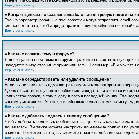
звание. На большинстве конференций это запрещено, и модератор ил
Вернуться к началу
» Когда я щёлкаю по ссылке «email», от меня требуют войти на 
Только зарегистрированные пользователи могут отправлять email-со
сделано для того, чтобы предотвратить злоупотребления почтовой с
Вернуться к началу
» Как мне создать тему в форуме?
Для создания новой темы в форуме щёлкните по соответствующей кно
находится внизу страниц форума или темы. Например: «Вы можете нач
Вернуться к началу
» Как мне отредактировать или удалить сообщение?
Если вы не являетесь администратором или модератором конференции
Правка
в соответствующем сообщении, иногда только в течение ограни
количество правок, а также дату и время последней из них. Эта над
своему усмотрению. Учтите, что обычные пользователи не могут удали
Вернуться к началу
» Как мне добавить подпись к своему сообщению?
Чтобы добавить подпись к сообщению, вы должны сначала создать е
добавилась. Вы также можете настроить добавление подписи по умо
разделе. Несмотря на это, вы сможете отменить добавление подпис
Вернуться к началу