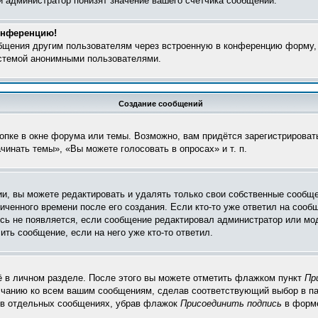
и администратор понизят значение вашего счётчика сообщений.
конференцию!
общения другим пользователям через встроенную в конференцию форму,
истемой анонимными пользователями.
Создание сообщений
пке в окне форума или темы. Возможно, вам придётся зарегистрироват
инать темы», «Вы можете голосовать в опросах» и т. п.
, вы можете редактировать и удалять только свои собственные сообще
ченного времени после его создания. Если кто-то уже ответил на сооб
пись не появляется, если сообщение редактировал администратор или мо
ть сообщение, если на него уже кто-то ответил.
ё в личном разделе. После этого вы можете отметить флажком пункт
Пр
лчанию ко всем вашим сообщениям, сделав соответствующий выбор в п
и в отдельных сообщениях, убрав флажок
Присоединить подпись
в форме