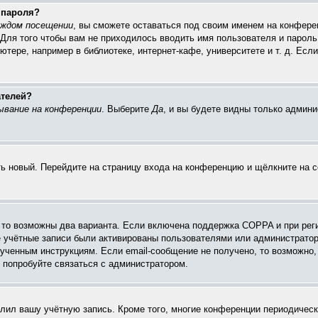
 пароля?
аждом посещении
, вы сможете оставаться под своим именем на конферен
 Для того чтобы вам не приходилось вводить имя пользователя и пароль
ере, например в библиотеке, интернет-кафе, университете и т. д. Есл
ателей?
ывание на конференции
. Выберите
Да
, и вы будете видны только админ
ить новый. Перейдите на страницу входа на конференцию и щёлкните на 
, то возможны два варианта. Если включена поддержка COPPA и при реги
е учётные записи были активированы пользователями или администратор
ученным инструкциям. Если email-сообщение не получено, то возможно, 
 попробуйте связаться с администратором.
алил вашу учётную запись. Кроме того, многие конференции периодиче