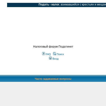
Подать - налог
, взимавшийся с крестьян и мещан в царской
SS
Налоговый форум Податинет
FAQ
Поиск
Вход
Часто задаваемые вопросы