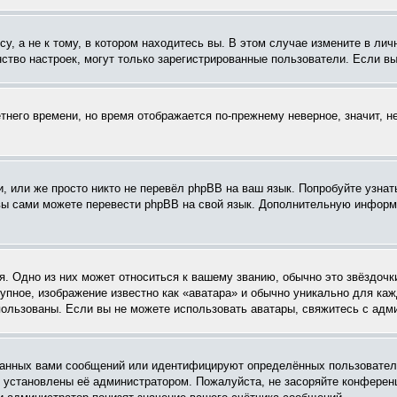
, а не к тому, в котором находитесь вы. В этом случае измените в личн
шинство настроек, могут только зарегистрированные пользователи. Если в
етнего времени, но время отображается по-прежнему неверное, значит, 
, или же просто никто не перевёл phpBB на ваш язык. Попробуйте узнат
о вы сами можете перевести phpBB на свой язык. Дополнительную инфор
. Одно из них может относиться к вашему званию, обычно это звёздочки
рупное, изображение известно как «аватара» и обычно уникально для ка
использованы. Если вы не можете использовать аватары, свяжитесь с ад
анных вами сообщений или идентифицируют определённых пользователе
и установлены её администратором. Пожалуйста, не засоряйте конфере