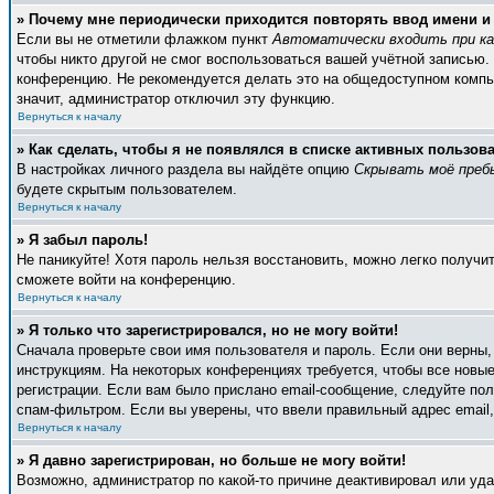
» Почему мне периодически приходится повторять ввод имени и
Если вы не отметили флажком пункт
Автоматически входить при к
чтобы никто другой не смог воспользоваться вашей учётной записью.
конференцию. Не рекомендуется делать это на общедоступном компьют
значит, администратор отключил эту функцию.
Вернуться к началу
» Как сделать, чтобы я не появлялся в списке активных пользов
В настройках личного раздела вы найдёте опцию
Скрывать моё преб
будете скрытым пользователем.
Вернуться к началу
» Я забыл пароль!
Не паникуйте! Хотя пароль нельзя восстановить, можно легко получ
сможете войти на конференцию.
Вернуться к началу
» Я только что зарегистрировался, но не могу войти!
Сначала проверьте свои имя пользователя и пароль. Если они верны
инструкциям. На некоторых конференциях требуется, чтобы все новы
регистрации. Если вам было прислано email-сообщение, следуйте пол
спам-фильтром. Если вы уверены, что ввели правильный адрес email,
Вернуться к началу
» Я давно зарегистрирован, но больше не могу войти!
Возможно, администратор по какой-то причине деактивировал или уд