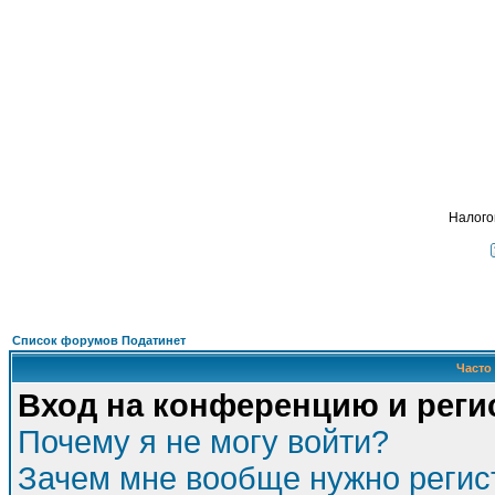
Подать - налог
, взимавшийся с крестьян и 
ФОРУМ
О ПРОЕКТЕ
УСЛУГИ
ПАРТНЕРЫ
КОНТАКТЫ
R
Налого
Список форумов Податинет
Часто
Вход на конференцию и реги
Почему я не могу войти?
Зачем мне вообще нужно регис