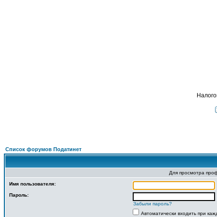
Подат
ФОРУМ
О ПРОЕКТЕ
УСЛУГИ
ПАРТНЕРЫ
КОНТАКТЫ
R
Налого
Список форумов Податинет
Для просмотра про
Имя пользователя:
Пароль:
Забыли пароль?
Автоматически входить при ка