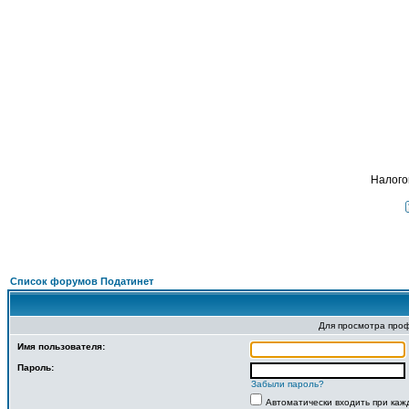
П
ФОРУМ
О ПРОЕКТЕ
УСЛУГИ
ПАРТНЕРЫ
КОНТАКТЫ
R
Налого
Список форумов Податинет
Для просмотра про
Имя пользователя:
Пароль:
Забыли пароль?
Автоматически входить при ка