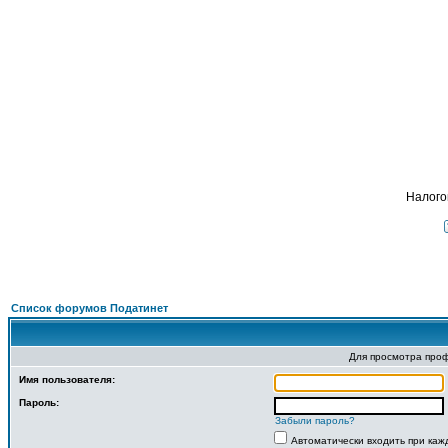
Подать - 
ФОРУМ
О ПРОЕКТЕ
УСЛУГИ
ПАРТНЕРЫ
КОНТАКТЫ
R
Налого
Список форумов Податинет
Для просмотра про
Имя пользователя:
Пароль:
Забыли пароль?
Автоматически входить при ка