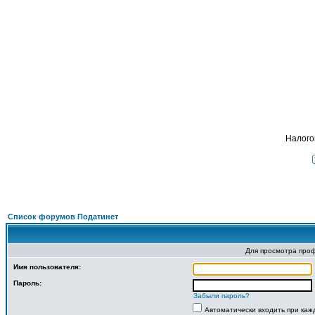
Подат
ФОРУМ
О ПРОЕКТЕ
УСЛУГИ
ПАРТНЕРЫ
КОНТАКТЫ
R
Налого
Список форумов Податинет
Для просмотра про
Имя пользователя:
Пароль:
Забыли пароль?
Автоматически входить при ка