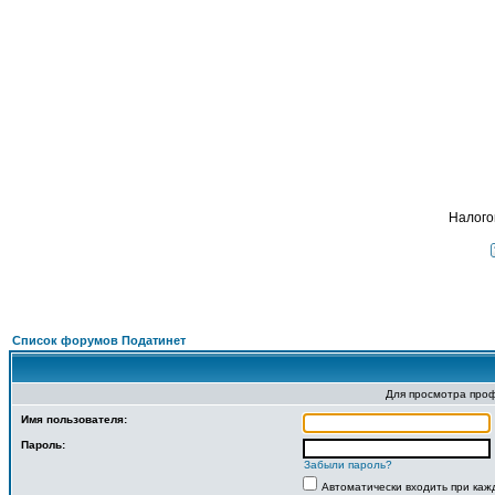
Пода
ФОРУМ
О ПРОЕКТЕ
УСЛУГИ
ПАРТНЕРЫ
КОНТАКТЫ
R
Налого
Список форумов Податинет
Для просмотра про
Имя пользователя:
Пароль:
Забыли пароль?
Автоматически входить при ка