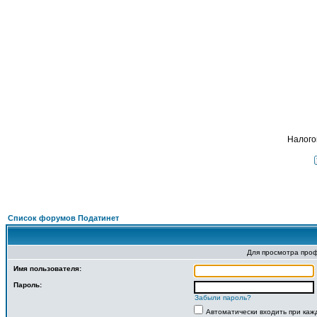
Подать
ФОРУМ
О ПРОЕКТЕ
УСЛУГИ
ПАРТНЕРЫ
КОНТАКТЫ
R
Налого
Список форумов Податинет
Для просмотра про
Имя пользователя:
Пароль:
Забыли пароль?
Автоматически входить при ка