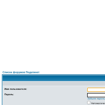
ФОРУМ
О ПРОЕКТЕ
УСЛУГИ
ПАРТНЕРЫ
КОНТАКТЫ
R
Список форумов Податинет
Имя пользователя:
Пароль:
Забыли пароль
Автоматиче