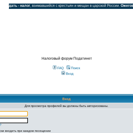
Подать - налог
, взимавшийся с крестьян и мещан в царской России.
Ожегов С
SS
Налоговый форум Податинет
FAQ
Поиск
Вход
Вход
Для просмотра профилей вы должны быть авторизованы.
?
ски входить при каждом посещении