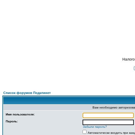
ФОРУМ
О ПРОЕКТЕ
УСЛУГИ
ПАРТНЕРЫ
КОНТАКТЫ
R
Налого
Список форумов Податинет
Вам необходимо авторизова
Имя пользователя:
Пароль:
Забыли пароль?
Автоматически входить при ка