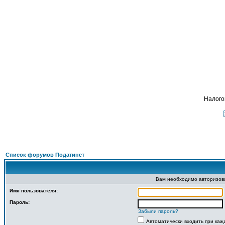
Подать 
ФОРУМ
О ПРОЕКТЕ
УСЛУГИ
ПАРТНЕРЫ
КОНТАКТЫ
R
Налого
Список форумов Податинет
Вам необходимо авторизоват
Имя пользователя:
Пароль:
Забыли пароль?
Автоматически входить при ка