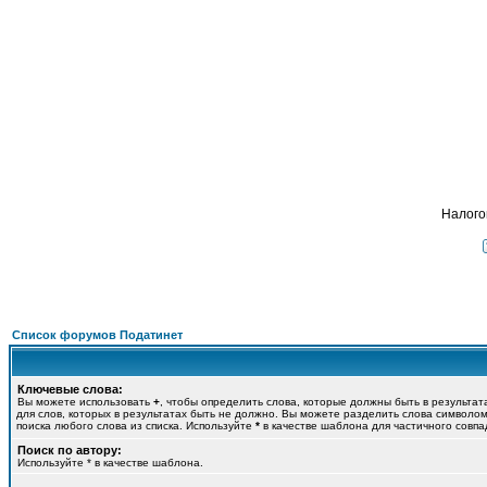
Пода
ФОРУМ
О ПРОЕКТЕ
УСЛУГИ
ПАРТНЕРЫ
КОНТАКТЫ
R
Налого
Список форумов Податинет
Ключевые слова:
Вы можете использовать
+
, чтобы определить слова, которые должны быть в результат
для слов, которых в результатах быть не должно. Вы можете разделить слова символо
поиска любого слова из списка. Используйте
*
в качестве шаблона для частичного совпа
Поиск по автору:
Используйте * в качестве шаблона.