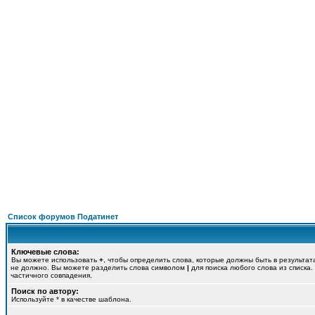
П
ФОРУМ
О ПРОЕКТЕ
УСЛУГИ
ПАРТНЕРЫ
КОНТАКТЫ
R
Список форумов Податинет
Ключевые слова:
Вы можете использовать
+
, чтобы определить слова, которые должны быть в результат
не должно. Вы можете разделить слова символом
|
для поиска любого слова из списка
частичного совпадения.
Поиск по автору:
Используйте * в качестве шаблона.