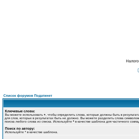
Подат
ФОРУМ
О ПРОЕКТЕ
УСЛУГИ
ПАРТНЕРЫ
КОНТАКТЫ
R
Налого
Список форумов Податинет
Ключевые слова:
Вы можете использовать
+
, чтобы определить слова, которые должны быть в результат
для слов, которых в результатах быть не должно. Вы можете разделить слова символо
поиска любого слова из списка. Используйте
*
в качестве шаблона для частичного совпа
Поиск по автору:
Используйте * в качестве шаблона.