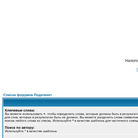
Подать
ФОРУМ
О ПРОЕКТЕ
УСЛУГИ
ПАРТНЕРЫ
КОНТАКТЫ
R
Налого
Список форумов Податинет
Ключевые слова:
Вы можете использовать
+
, чтобы определить слова, которые должны быть в результат
для слов, которых в результатах быть не должно. Вы можете разделить слова символо
поиска любого слова из списка. Используйте
*
в качестве шаблона для частичного совпа
Поиск по автору:
Используйте * в качестве шаблона.