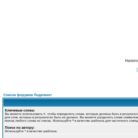
Подат
ФОРУМ
О ПРОЕКТЕ
УСЛУГИ
ПАРТНЕРЫ
КОНТАКТЫ
R
Налого
Список форумов Податинет
Ключевые слова:
Вы можете использовать
+
, чтобы определить слова, которые должны быть в результат
для слов, которых в результатах быть не должно. Вы можете разделить слова символо
поиска любого слова из списка. Используйте
*
в качестве шаблона для частичного совпа
Поиск по автору:
Используйте * в качестве шаблона.