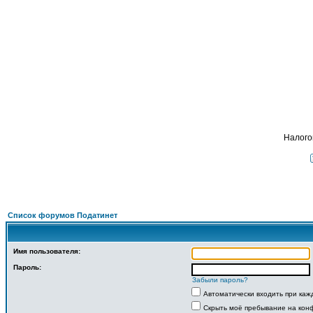
Под
ФОРУМ
О ПРОЕКТЕ
УСЛУГИ
ПАРТНЕРЫ
КОНТАКТЫ
R
Налого
Список форумов Податинет
Имя пользователя:
Пароль:
Забыли пароль?
Автоматически входить при ка
Скрыть моё пребывание на конф