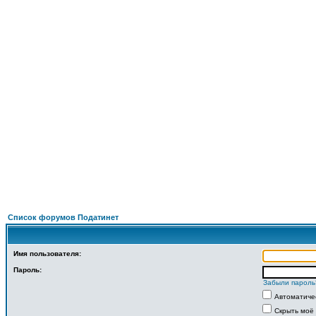
По
ФОРУМ
О ПРОЕКТЕ
УСЛУГИ
ПАРТНЕРЫ
КОНТАКТЫ
R
Список форумов Податинет
Имя пользователя:
Пароль:
Забыли пароль
Автоматиче
Скрыть моё