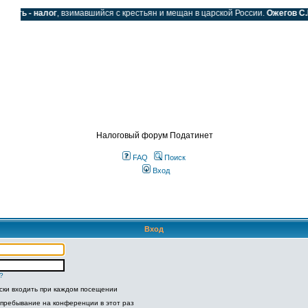
дать - налог
, взимавшийся с крестьян и мещан в царской России.
Ожегов С.И.
SS
Налоговый форум Податинет
FAQ
Поиск
Вход
Вход
?
ски входить при каждом посещении
 пребывание на конференции в этот раз