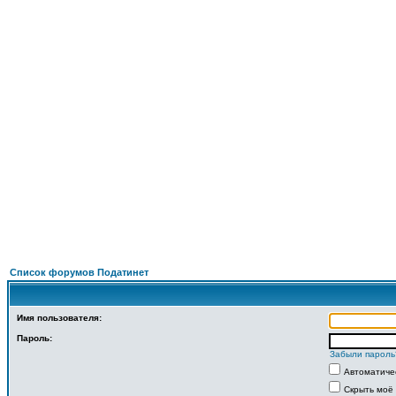
Под
ФОРУМ
О ПРОЕКТЕ
УСЛУГИ
ПАРТНЕРЫ
КОНТАКТЫ
R
Список форумов Податинет
Имя пользователя:
Пароль:
Забыли пароль
Автоматиче
Скрыть моё