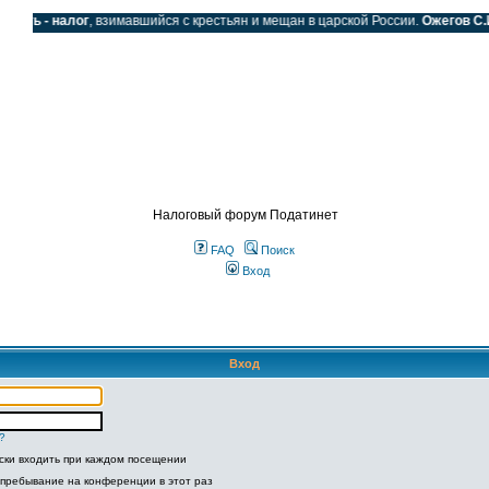
ать - налог
, взимавшийся с крестьян и мещан в царской России.
Ожегов С.И.
SS
Налоговый форум Податинет
FAQ
Поиск
Вход
Вход
?
ски входить при каждом посещении
 пребывание на конференции в этот раз