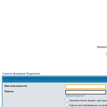
Подат
ФОРУМ
О ПРОЕКТЕ
УСЛУГИ
ПАРТНЕРЫ
КОНТАКТЫ
R
Налого
Список форумов Податинет
Имя пользователя:
Пароль:
Забыли пароль?
Автоматически входить при ка
Скрыть моё пребывание на конф