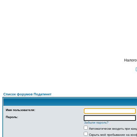
Подать
ФОРУМ
О ПРОЕКТЕ
УСЛУГИ
ПАРТНЕРЫ
КОНТАКТЫ
R
Налого
Список форумов Податинет
Имя пользователя:
Пароль:
Забыли пароль?
Автоматически входить при ка
Скрыть моё пребывание на конф