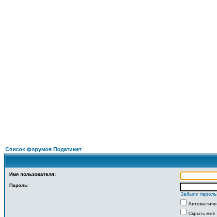
П
ФОРУМ
О ПРОЕКТЕ
УСЛУГИ
ПАРТНЕРЫ
КОНТАКТЫ
R
Список форумов Податинет
Имя пользователя:
Пароль:
Забыли пароль
Автоматиче
Скрыть моё