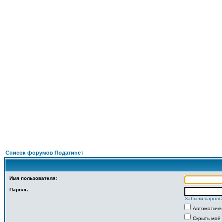
П
ФОРУМ
О ПРОЕКТЕ
УСЛУГИ
ПАРТНЕРЫ
КОНТАКТЫ
R
Список форумов Податинет
Имя пользователя:
Пароль:
Забыли пароль
Автоматиче
Скрыть моё