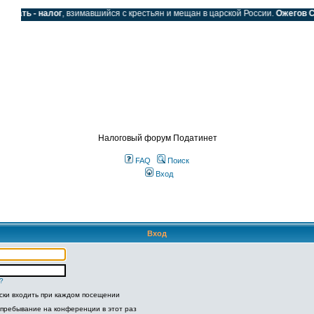
одать - налог
, взимавшийся с крестьян и мещан в царской России.
Ожегов С.И
SS
Налоговый форум Податинет
FAQ
Поиск
Вход
Вход
?
ски входить при каждом посещении
 пребывание на конференции в этот раз