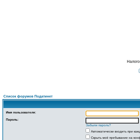
Подать - налог
, в
ФОРУМ
О ПРОЕКТЕ
УСЛУГИ
ПАРТНЕРЫ
КОНТАКТЫ
R
Налого
Список форумов Податинет
Имя пользователя:
Пароль:
Забыли пароль?
Автоматически входить при ка
Скрыть моё пребывание на конф