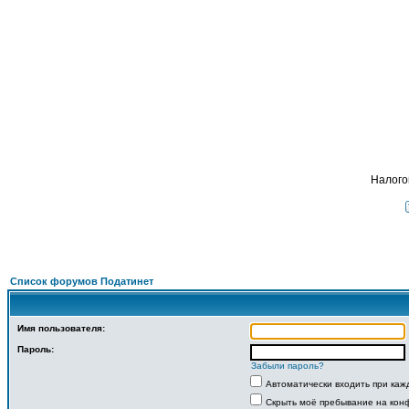
Подать 
ФОРУМ
О ПРОЕКТЕ
УСЛУГИ
ПАРТНЕРЫ
КОНТАКТЫ
R
Налого
Список форумов Податинет
Имя пользователя:
Пароль:
Забыли пароль?
Автоматически входить при ка
Скрыть моё пребывание на конф