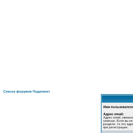
П
ФОРУМ
О ПРОЕКТЕ
УСЛУГИ
ПАРТНЕРЫ
КОНТАКТЫ
R
Список форумов Податинет
Имя пользователя
Адрес email:
Адрес email, связан
записью. Если вы н
разделе, то это адр
при регистрации.