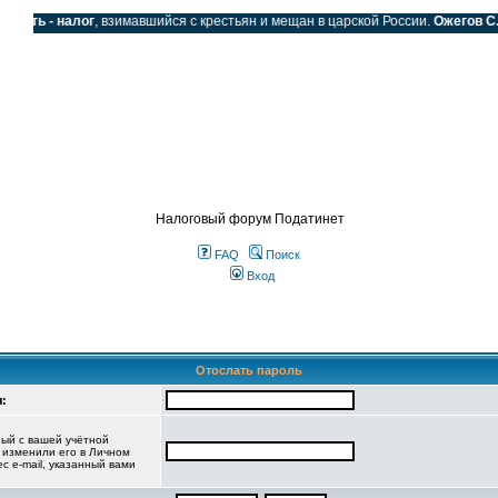
одать - налог
, взимавшийся с крестьян и мещан в царской России.
Ожегов С.И
SS
Налоговый форум Податинет
FAQ
Поиск
Вход
Отослать пароль
:
ный с вашей учётной
е изменили его в Личном
ес e-mail, указанный вами