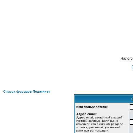
Подать 
ФОРУМ
О ПРОЕКТЕ
УСЛУГИ
ПАРТНЕРЫ
КОНТАКТЫ
R
Налого
Список форумов Податинет
Имя пользователя:
Адрес email:
Адрес email, связанный с вашей
учётной записью. Если вы не
изменили его в Личном разделе,
то это адрес e-mail, указанный
вами при регистрации.