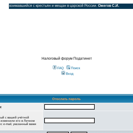
ог
, взимавшийся с крестьян и мещан в царской России.
Ожегов С.И.
SS
Налоговый форум Податинет
FAQ
Поиск
Вход
Отослать пароль
:
ный с вашей учётной
е изменили его в Личном
ес e-mail, указанный вами