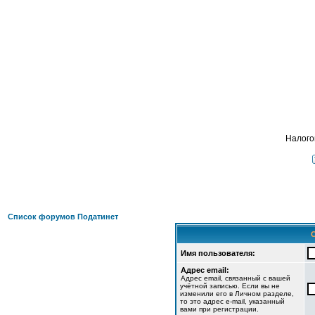
Подать
ФОРУМ
О ПРОЕКТЕ
УСЛУГИ
ПАРТНЕРЫ
КОНТАКТЫ
R
Налого
Список форумов Податинет
Имя пользователя:
Адрес email:
Адрес email, связанный с вашей
учётной записью. Если вы не
изменили его в Личном разделе,
то это адрес e-mail, указанный
вами при регистрации.