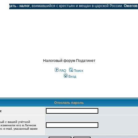
Подать - налог
, взимавшийся с крестьян и мещан в царской России.
Ожегов С
SS
Налоговый форум Податинет
FAQ
Поиск
Вход
Отослать пароль
:
ный с вашей учётной
е изменили его в Личном
ес e-mail, указанный вами