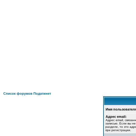
ФОРУМ
О ПРОЕКТЕ
УСЛУГИ
ПАРТНЕРЫ
КОНТАКТЫ
R
Список форумов Податинет
Имя пользователя
Адрес email:
Адрес email, связан
записью. Если вы н
разделе, то это адр
при регистрации.