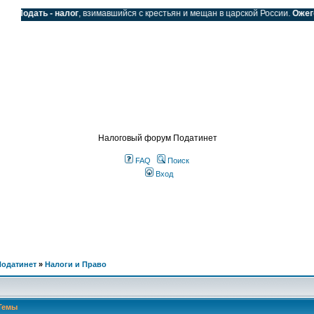
Подать - налог
, взимавшийся с крестьян и мещан в царской России.
Ожегов С
SS
Налоговый форум Податинет
FAQ
Поиск
Вход
Податинет
»
Налоги и Право
Темы