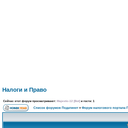
ФОРУМ
О ПРОЕКТЕ
УСЛУГИ
ПАРТНЕРЫ
КОНТАКТЫ
R
Налоги и Право
Сейчас этот форум просматривают:
Majestic-12 [Bot]
и гости: 1
Список форумов Податинет
»
Форум налогового портала 