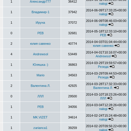
1
Александр777
36412
nalogi
2014-06-09T17:33:25+00:00
1
Владимир-1
37942
nalogi
2014-06-09T08:46:03+00:00
1
Ируна
37072
nalogi
2014-05-18T12:33:10+00:00
0
РЕВ
32681
РЕВ
2014-04-03T01:04:44+00:00
2
юлия савенко
40774
юлия савенко
2014-04-01T10:16:07+00:00
4
Andrewsol
53449
Andrewsol
2014-03-29T19:59:57+00:00
1
Юляшка :)
36863
Резеда
2014-03-29T09:44:53+00:00
1
Mario
34563
Резеда
2014-03-28T17:32:33+00:00
2
Валентина Л.
42925
Валентина Л.
2014-03-10T18:23:26+00:00
0
ЛЛЛ
29500
ЛЛЛ
2014-03-04T12:28:26+00:00
1
РЕВ
34056
nalogi
2014-02-24T15:24:48+00:00
1
MK.VIZET
34614
nalogi
2014-02-20T09:56:22+00:00
1
zarianca1
39259
nalogi