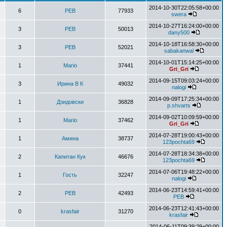
2014-10-30T22:05:58+00:00
6
РЕВ
77933
swera
2014-10-27T16:24:00+00:00
3
РЕВ
50013
dany500
2014-10-18T16:58:30+00:00
3
РЕВ
52021
sabakanwal
2014-10-01T15:14:25+00:00
1
Mario
37441
Gri_Gri
2014-09-15T09:03:24+00:00
3
Ирина В К
49032
nalogi
2014-09-09T17:25:34+00:00
1
Дзидовски
36828
p.shvarts
2014-09-02T10:09:59+00:00
1
Mario
37462
Gri_Gri
2014-07-28T19:00:43+00:00
1
Амина
38737
123pochta69
2014-07-28T18:34:38+00:00
2
Капитан Кук
46676
123pochta69
2014-07-06T19:48:22+00:00
1
Гость
32247
nalogi
2014-06-23T14:59:41+00:00
2
РЕВ
42493
РЕВ
2014-06-23T12:41:43+00:00
0
krasfair
31270
krasfair
2014-06-11T09:39:29+00:00