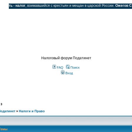
ать - налог
, взимавшийся с крестьян и мещан в царской России.
Ожегов С.И.
SS
Налоговый форум Податинет
FAQ
Поиск
Вход
 3
Податинет
»
Налоги и Право
Темы