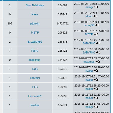
2019-06-25T16:18:21+00:00
1
Shut Balakiriev
154887
nalogi
2019-02-25T22:14:51+00:00
0
Инна
215747
Инна
2018-04-03T18:50:17+00:00
106
pljonkin
14724781
denay56
2018-02-08T12:57:35+00:00
0
МЭТР
206825
МЭТР
2017-09-13T10:45:31+00:00
2
Владимир2
188873
ЗАБУРИС
2017-09-13T10:38:29+00:00
7
Гость
215421
ЗАБУРИС
2017-09-08T21:05:57+00:00
0
maximus
144837
maximus
2017-02-01T15:10:18+00:00
1
БЛВ
153579
nalogi
2016-11-30T09:51:47+00:00
1
karvalol
153170
nalogi
2016-11-11T12:28:21+00:00
1
РЕВ
163297
nalogi
2016-11-11T12:21:21+00:00
1
Евгений21
155399
nalogi
2016-11-11T12:17:06+00:00
1
lruslan
164571
nalogi
2016-10-06T11:58:34+00:00