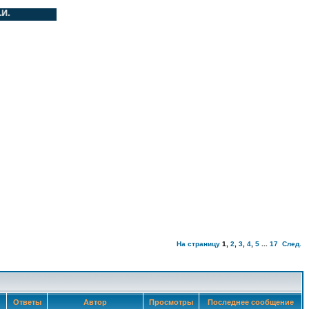
На страницу
1
,
2
,
3
,
4
,
5
...
17
След.
Ответы
Автор
Просмотры
Последнее сообщение