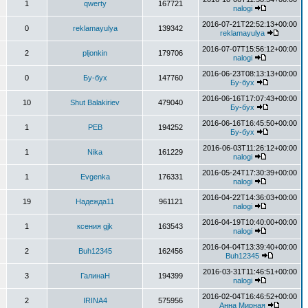
1
qwerty
167721
nalogi
2016-07-21T22:52:13+00:00
0
reklamayulya
139342
reklamayulya
2016-07-07T15:56:12+00:00
2
pljonkin
179706
nalogi
2016-06-23T08:13:13+00:00
0
Бу-бух
147760
Бу-бух
2016-06-16T17:07:43+00:00
10
Shut Balakiriev
479040
Бу-бух
2016-06-16T16:45:50+00:00
1
РЕВ
194252
Бу-бух
2016-06-03T11:26:12+00:00
1
Nika
161229
nalogi
2016-05-24T17:30:39+00:00
1
Evgenka
176331
nalogi
2016-04-22T14:36:03+00:00
19
Надежда11
961121
nalogi
2016-04-19T10:40:00+00:00
1
ксения gjk
163543
nalogi
2016-04-04T13:39:40+00:00
2
Buh12345
162456
Buh12345
2016-03-31T11:46:51+00:00
3
ГалинаН
194399
nalogi
2016-02-04T16:46:52+00:00
2
IRINA4
575956
Анна Мирная