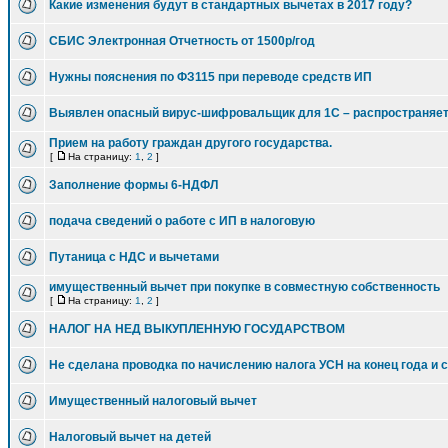
Какие изменения будут в стандартных вычетах в 2017 году?
СБИС Электронная Отчетность от 1500р/год
Нужны пояснения по ФЗ115 при переводе средств ИП
Выявлен опасный вирус-шифровальщик для 1С – распространяетс
Прием на работу граждан другого государства.
[
На страницу:
1
,
2
]
Заполнение формы 6-НДФЛ
подача сведений о работе с ИП в налоговую
Путаница с НДС и вычетами
имущественный вычет при покупке в совместную собственность
[
На страницу:
1
,
2
]
НАЛОГ НА НЕД ВЫКУПЛЕННУЮ ГОСУДАРСТВОМ
Не сделана проводка по начислению налога УСН на конец года и 
Имущественный налоговый вычет
Налоговый вычет на детей