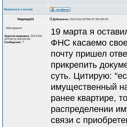
Вернуться к началу
Надежда11
Добавлено:
2013-04-10T08:47:56+00:00
Абитуриент
19 марта я остави
Зарегистрирован:
2013-03-
20T19:11:43+00:00
ФНС касаемо своег
Сообщения:
7
почту пришел отве
прикрепить докуме
суть. Цитирую: "е
имущественный на
ранее квартире, т
распределении им
связи с приобрете