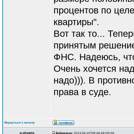
процентов по цел
квартиры".
Вот так то... Тепе
принятым решение
ФНС. Надеюсь, что
Очень хочется наде
надо))). В противн
права в суде.
Вернуться к началу
p.shvarts
Добавлено:
2013-04-10T08:49:49+00:00