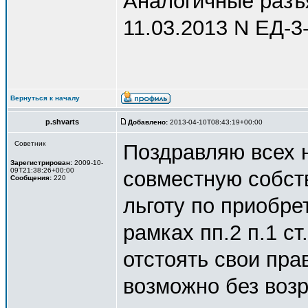
Аналогичные разъ
11.03.2013 N ЕД-3
Вернуться к началу
p.shvarts
Добавлено:
2013-04-10T08:43:19+00:00
Советник
Поздравляю всех 
Зарегистрирован:
2009-10-
09T21:38:26+00:00
совместную собст
Сообщения:
220
льготу по приобре
рамках пп.2 п.1 с
отстоять свои пра
возможно без воз