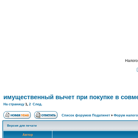
Подать - налог
, взимавшийся с 
ФОРУМ
О ПРОЕКТЕ
УСЛУГИ
ПАРТНЕРЫ
КОНТАКТЫ
R
Налого
имущественный вычет при покупке в совм
На страницу
1
,
2
След.
Список форумов Податинет
»
Форум налого
Версия для печати
Автор