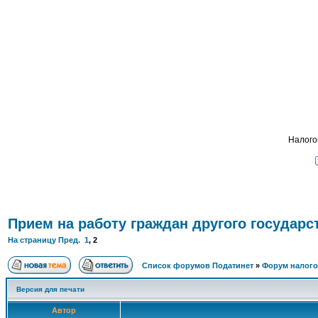
Подать
ФОРУМ
О ПРОЕКТЕ
УСЛУГИ
ПАРТНЕРЫ
КОНТАКТЫ
R
Налого
Прием на работу граждан другого государс
На страницу
Пред.
1
,
2
Список форумов Податинет
»
Форум налого
Версия для печати
Автор