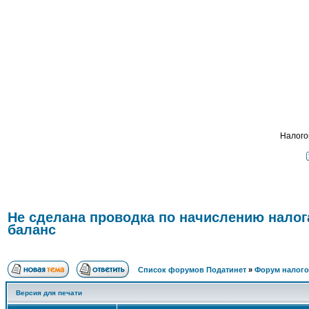
Подат
ФОРУМ
О ПРОЕКТЕ
УСЛУГИ
ПАРТНЕРЫ
КОНТАКТЫ
R
Налого
Не сделана проводка по начислению налога
баланс
Список форумов Податинет
»
Форум налого
Версия для печати