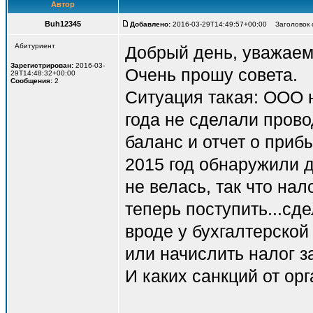
Автор
Buh12345
Добавлено:
2016-03-29T14:49:57+00:00 Заголовок с
Абитуриент
Добрый день, уважае
Зарегистрирован:
2016-03-
Очень прошу совета.
29T14:48:32+00:00
Сообщения:
2
Ситуация такая: ООО 
года не сделали пров
баланс и отчет о приб
2015 год обнаружили д
не велась, так что нало
теперь поступить...сд
вроде у бухгалтерской 
или начислить налог за
И каких санкций от орг