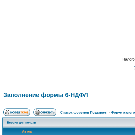
Пода
ФОРУМ
О ПРОЕКТЕ
УСЛУГИ
ПАРТНЕРЫ
КОНТАКТЫ
R
Налого
Заполнение формы 6-НДФЛ
Список форумов Податинет
»
Форум налого
Версия для печати
Автор