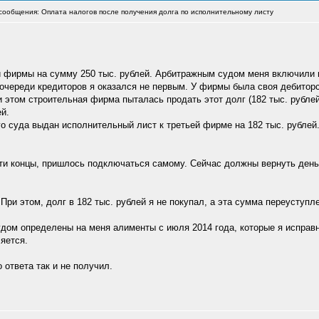
ообщения: Оплата налогов после получения долга по исполнительному листу
й фирмы на сумму 250 тыс. рублей. Арбитражным судом меня включили в
 очереди кредиторов я оказался не первым. У фирмы была своя дебитор
 этом строительная фирма пыталась продать этот долг (182 тыс. рублей
й.
го суда выдан исполнительный лист к третьей фирме на 182 тыс. рубле
ти концы, пришлось подключаться самому. Сейчас должны вернуть деньг
При этом, долг в 182 тыс. рублей я не покупал, а эта сумма переуступл
удом определены на меня алименты с июля 2014 года, которые я исправн
яется.
 ответа так и не получил.