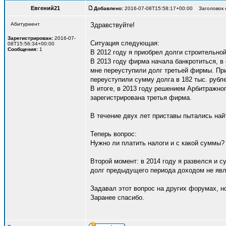
Евгений21
Добавлено:
2016-07-08T15:58:17+00:00 Заголовок с
Абитуриент
Здравствуйте!
Зарегистрирован:
2016-07-
Ситуация следующая:
08T15:56:34+00:00
Сообщения:
1
В 2012 году я приобрел долги строительно
В 2013 году фирма начала банкротиться, в
мне переуступили долг третьей фирмы. При
переуступили сумму долга в 182 тыс. рубле
В итоге, в 2013 году решением Арбитражно
зарегистрирована третья фирма.
В течение двух лет приставы пытались най
Теперь вопрос:
Нужно ли платить налоги и с какой суммы? 
Второй момент: в 2014 году я развелся и с
долг предыдущего периода доходом не явл
Задавал этот вопрос на других форумах, но
Заранее спасибо.