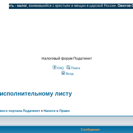
одать - налог
, взимавшийся с крестьян и мещан в царской России.
Ожегов С.И
SS
Налоговый форум Податинет
FAQ
Поиск
Вход
 исполнительному листу
вого портала Податинет
»
Налоги и Право
Сообщение