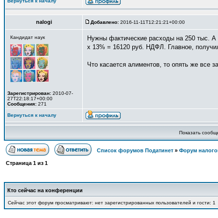
Вернуться к началу
nalogi
Добавлено:
2016-11-11T12:21:21+00:00
Кандидат наук
Нужны фактические расходы на 250 тыс. А ес
х 13% = 16120 руб. НДФЛ. Главное, получил
Что касается алиментов, то опять же все з
Зарегистрирован:
2010-07-
27T22:18:17+00:00
Сообщения:
271
Вернуться к началу
Показать сообще
Список форумов Податинет
»
Форум налого
Страница
1
из
1
Кто сейчас на конференции
Сейчас этот форум просматривают: нет зарегистрированных пользователей и гости: 1