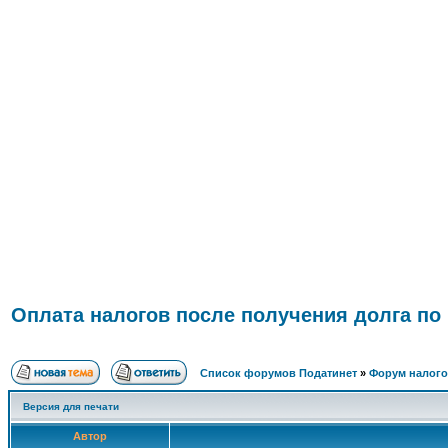
П
ФОРУМ
О ПРОЕКТЕ
УСЛУГИ
ПАРТНЕРЫ
КОНТАКТЫ
R
Оплата налогов после получения долга по
Список форумов Податинет
»
Форум налого
Версия для печати
Автор