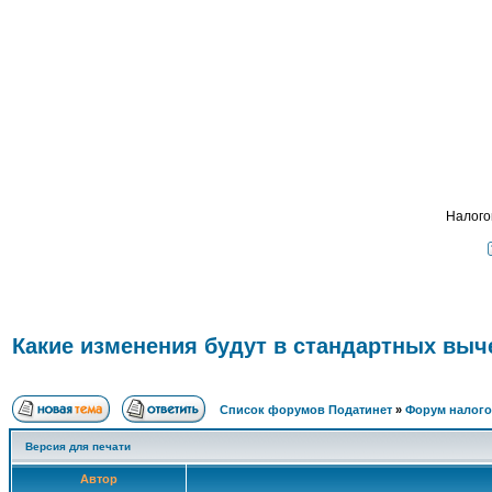
Подат
ФОРУМ
О ПРОЕКТЕ
УСЛУГИ
ПАРТНЕРЫ
КОНТАКТЫ
R
Налого
Какие изменения будут в стандартных выче
Список форумов Податинет
»
Форум налого
Версия для печати
Автор