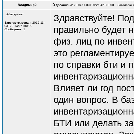
Владимир2
Добавлено:
2016-11-03T20:26:42+00:00 Заголовок с
Абитуриент
Здравствуйте! По
Зарегистрирован:
2016-11-
03T20:14:06+00:00
правильно будет 
Сообщения:
1
физ. лиц по инвен
это регламентируе
по справки бти и п
инвентаризационн
Влияет ли год пос
один вопрос. В ба
инвентаризационн
БТИ или делать за