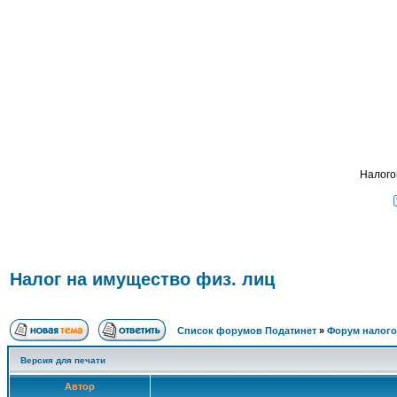
Подат
ФОРУМ
О ПРОЕКТЕ
УСЛУГИ
ПАРТНЕРЫ
КОНТАКТЫ
R
Налого
Налог на имущество физ. лиц
Список форумов Податинет
»
Форум налого
Версия для печати
Автор