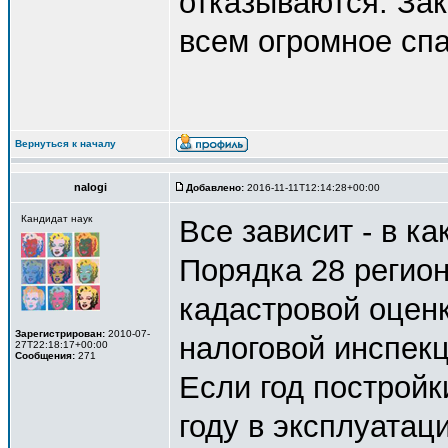
отказываются. За
всем огромное спа
Вернуться к началу
nalogi
Добавлено:
2016-11-11T12:14:28+00:00
Кандидат наук
Все зависит - в к
Порядка 28 регион
кадастровой оценк
Зарегистрирован:
2010-07-
налоговой инспекц
27T22:18:17+00:00
Сообщения:
271
Если год постройк
году в эксплуатац