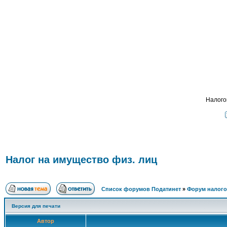
Подать -
ФОРУМ
О ПРОЕКТЕ
УСЛУГИ
ПАРТНЕРЫ
КОНТАКТЫ
R
Налого
Налог на имущество физ. лиц
Список форумов Податинет
»
Форум налого
Версия для печати
Автор