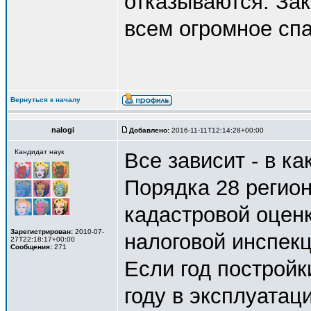
отказываются. За
всем огромное спа
Вернуться к началу
nalogi
Добавлено:
2016-11-11T12:14:28+00:00
Кандидат наук
Все зависит - в к
Порядка 28 регион
кадастровой оценк
Зарегистрирован:
2010-07-
налоговой инспекц
27T22:18:17+00:00
Сообщения:
271
Если год постройк
году в эксплуатац