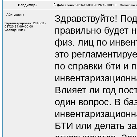
Владимир2
Добавлено:
2016-11-03T20:26:42+00:00 Заголовок с
Абитуриент
Здравствуйте! По
Зарегистрирован:
2016-11-
03T20:14:06+00:00
правильно будет 
Сообщения:
1
физ. лиц по инвен
это регламентируе
по справки бти и п
инвентаризационн
Влияет ли год пос
один вопрос. В ба
инвентаризационн
БТИ или делать за