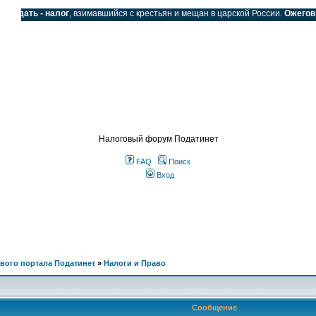
Подать - налог
, взимавшийся с крестьян и мещан в царской России.
Ожегов С.
SS
Налоговый форум Податинет
FAQ
Поиск
Вход
вого портала Податинет
»
Налоги и Право
Сообщение