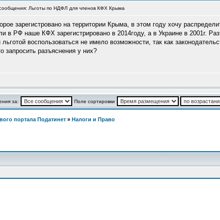
сообщения: Льготы по НДФЛ для членов КФХ Крыма
орое зарегистровано на территории Крыма, в этом году хочу распредел
ли в РФ наше КФХ зарегистрировано в 2014году, а в Украине в 2001г. Ра
й льготой воспользоваться не имело возможности, так как законодательс
о запросить разъяснения у них?
ния за:
Поле сортировки
вого портала Податинет
»
Налоги и Право