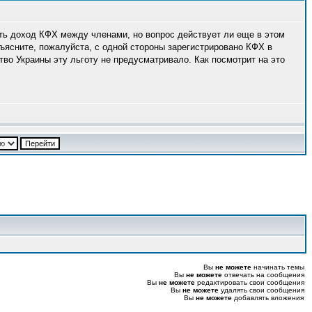
ить доход КФХ между членами, но вопрос действует ли еще в этом
зъясните, пожалуйста, с одной стороны зарегистрировано КФХ в
тво Украины эту льготу не предусматривало. Как посмотрит на это
Вы
не можете
начинать темы
Вы
не можете
отвечать на сообщения
Вы
не можете
редактировать свои сообщения
Вы
не можете
удалять свои сообщения
Вы
не можете
добавлять вложения