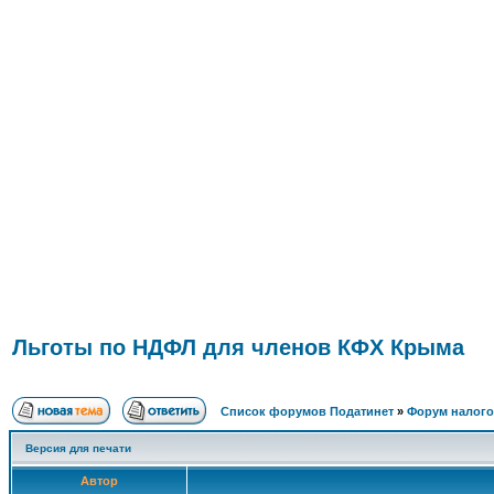
ФОРУМ
О ПРОЕКТЕ
УСЛУГИ
ПАРТНЕРЫ
КОНТАКТЫ
R
Льготы по НДФЛ для членов КФХ Крыма
Список форумов Податинет
»
Форум налого
Версия для печати
Автор