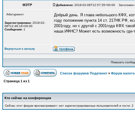
МЭТР
Добавлено:
2018-02-08T12:57:35+00:00 Заголовок 
Абитуриент
Добрый день. Я глава небольшого КФХ, кот
году положение пункта 14 ст. 217НК РФ, ес
Зарегистрирован:
2018-02-
2001году, но с другой с 2001года КФХ тако
08T12:48:16+00:00
Сообщения:
1
наша ИФНС? Может есть возможность где-т
Вернуться к началу
Показать сообще
Список форумов Податинет
»
Форум налого
Страница
1
из
1
Кто сейчас на конференции
Сейчас этот форум просматривают: нет зарегистрированных пользователей и гости: 2