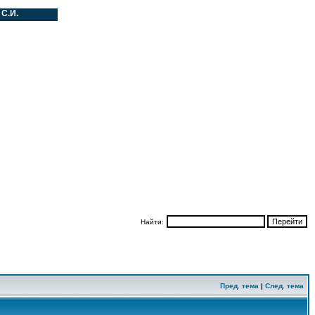
И.
Найти:
Пред. тема
|
След. тема