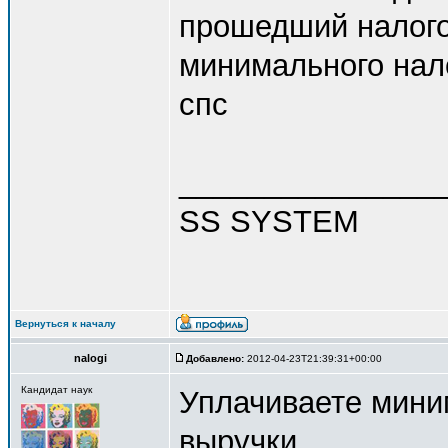
прошедший налого
минимального нал
спс
_______________
SS SYSTEM
Вернуться к началу
nalogi
Добавлено:
2012-04-23T21:39:31+00:00
Кандидат наук
Уплачиваете мини
выручки.