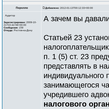
Поролло
Добавлено:
2012-01-13T00:12:33+00:00
Аудитор
А зачем вы давали
Зарегистрирован:
2009-10-
21T22:42:58+00:00
Сообщения:
159
Откуда:
Ростов-на-Дону
Статьей 23 устан
налогоплательщик
п. 1 (5) ст. 23 пр
представлять в на
индивидуального 
занимающегося час
учредившего адво
налогового орга