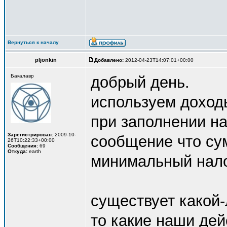
Вернуться к началу
pljonkin
Добавлено:
2012-04-23T14:07:01+00:00
Бакалавр
добрый день.
используем доход
при заполнении н
Зарегистрирован:
2009-10-
сообщение что су
26T10:22:33+00:00
Сообщения:
69
Откуда:
earth
минимальный нало
существует какой
то какие наши дей