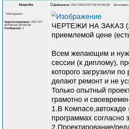
kbapo4ta
Добавлено:
2017-09-01T07:03:53+00:00 Заголовок 
Абитуриент
Зарегистрирован:
2017-07-
ЧЕРТЕЖИ НА ЗАКАЗ (2
30T06:44:29+00:00
Сообщения:
1
приемлемой цене (есть
Всем желающим и нуж
сессии (к диплому), 
которого загрузили по
делают ремонт и не ус
Только опытный проек
грамотно и своевреме
1.В Компасе,автокаде (
программах согласно з
2.Проектирование/ред